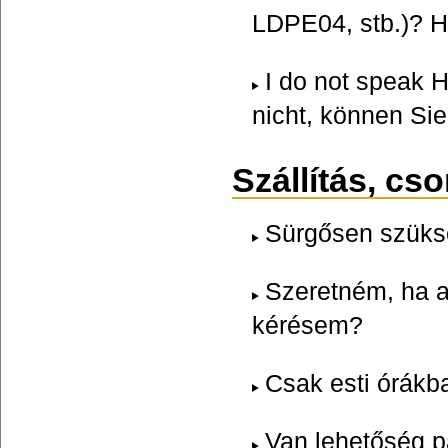
LDPE04, stb.)? H
I do not speak 
nicht, können Sie
Szállítás, cs
Sürgősen szüksé
Szeretném, ha a 
kérésem?
Csak esti órákba
Van lehetőség 