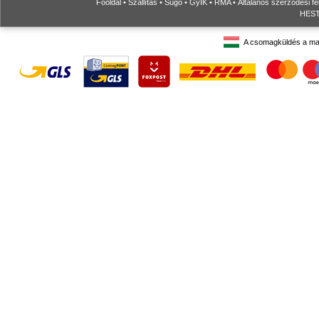
Főoldal
•
Szállítás
•
Súgó
•
GyIK
•
RMA
•
Általános szerződési fe
HESTO
A csomagküldés a ma