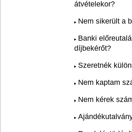
átvételekor?
Nem sikerült a 
Banki előreutal
díjbekérőt?
Szeretnék külön
Nem kaptam szá
Nem kérek száml
Ajándékutalvány