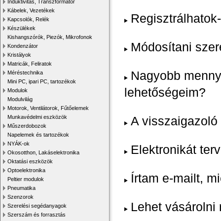
Induktivitás, Transzformátor
Kábelek, Vezetékek
Regisztrálhatok-
Kapcsolók, Relék
Készülékek
Kishangszórók, Piezók, Mikrofonok
Módosítani szer
Kondenzátor
Kristályok
Matricák, Feliratok
Nagyobb mennyis
Méréstechnika
Mini PC, ipari PC, tartozékok
lehetőségeim?
Modulok
Modulvilág
Motorok, Ventilátorok, Fűtőelemek
Munkavédelmi eszközök
A visszaigazoló
Műszerdobozok
Napelemek és tartozékok
NYÁK-ok
Elektronikát te
Okosotthon, Lakáselektronika
Oktatási eszközök
Optoelektronika
Írtam e-mailt, 
Peltier modulok
Pneumatika
Szenzorok
Lehet vásárolni 
Szerelési segédanyagok
Szerszám és forrasztás