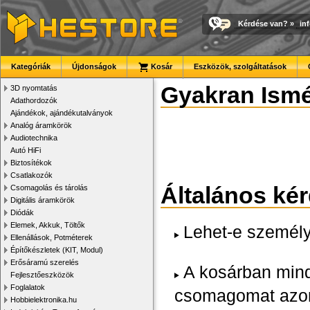
Kérdése van?
»
in
Kategóriák
Újdonságok
Kosár
Eszközök, szolgáltatások
Gyakran Ismé
3D nyomtatás
Adathordozók
Ajándékok, ajándékutalványok
Analóg áramkörök
Audiotechnika
Autó HiFi
Biztosítékok
Csatlakozók
Általános ké
Csomagolás és tárolás
Digitális áramkörök
Diódák
Elemek, Akkuk, Töltők
Lehet-e személy
Ellenállások, Potméterek
Építőkészletek (KIT, Modul)
Erősáramú szerelés
A kosárban minde
Fejlesztőeszközök
Foglalatok
csomagomat azon
Hobbielektronika.hu