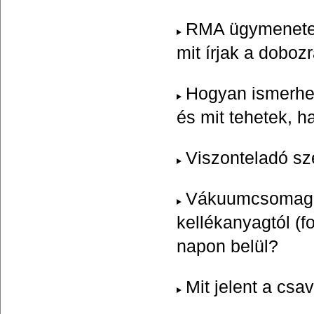
RMA ügymenetem
mit írjak a doboz
Hogyan ismerhető
és mit tehetek, h
Viszonteladó sze
Vákuumcsomagolt
kellékanyagtól (f
napon belül?
Mit jelent a cs