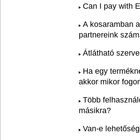
Can I pay with
A kosaramban az
partnereink számá
Átlátható szerv
Ha egy terméknél
akkor mikor fog
Több felhasználó
másikra?
Van-e lehetőség