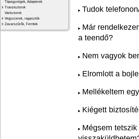
Tápegységek, Adapterek
Tudok telefonon
Tranzisztorok
Varisztorok
Vegyszerek, ragasztók
Zavarszűrők, Ferritek
Már rendelkezem
a teendő?
Nem vagyok benn
Elromlott a boj
Mellékeltem egy 
Kiégett biztosít
Mégsem tetszik 
visszaküldhetem