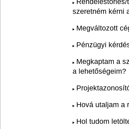
Rendeléstörlés/t
szeretném kérni a
Megváltozott cé
Pénzügyi kérdé
Megkaptam a szá
a lehetőségeim?
Projektazonosít
Hová utaljam a 
Hol tudom letölt