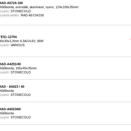
RAD-A5724-100
Hűtőborda, extrudált, alumínium, nyers, 124x100x35mm
Gyártó:
STONECOLD
Gyártói jelölés:
RAD-A5724/100
TES1-12704
30x30x3,3mm 4,3A/14,6V, 36W
Gyártó:
VARIOUS
RAD-A4291/40
Hűtőborda, 165x40x35mm
Gyártó:
STONECOLD
RAD - A6023 / 40
Hűtőborda
Gyártó:
STONECOLD
RAD-A6023/60
Hűtőborda
Gyártó:
STONECOLD