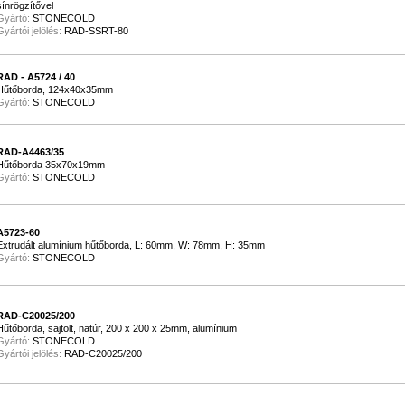
sínrögzítővel
Gyártó:
STONECOLD
Gyártói jelölés:
RAD-SSRT-80
RAD - A5724 / 40
Hűtőborda, 124x40x35mm
Gyártó:
STONECOLD
RAD-A4463/35
Hűtőborda 35x70x19mm
Gyártó:
STONECOLD
A5723-60
Extrudált alumínium hűtőborda, L: 60mm, W: 78mm, H: 35mm
Gyártó:
STONECOLD
RAD-C20025/200
Hűtőborda, sajtolt, natúr, 200 x 200 x 25mm, alumínium
Gyártó:
STONECOLD
Gyártói jelölés:
RAD-C20025/200