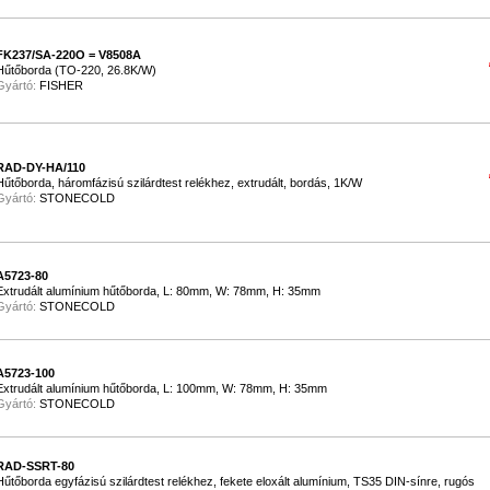
FK237/SA-220O = V8508A
Hűtőborda (TO-220, 26.8K/W)
Gyártó:
FISHER
RAD-DY-HA/110
Hűtőborda, háromfázisú szilárdtest relékhez, extrudált, bordás, 1K/W
Gyártó:
STONECOLD
A5723-80
Extrudált alumínium hűtőborda, L: 80mm, W: 78mm, H: 35mm
Gyártó:
STONECOLD
A5723-100
Extrudált alumínium hűtőborda, L: 100mm, W: 78mm, H: 35mm
Gyártó:
STONECOLD
RAD-SSRT-80
Hűtőborda egyfázisú szilárdtest relékhez, fekete eloxált alumínium, TS35 DIN-sínre, rugós