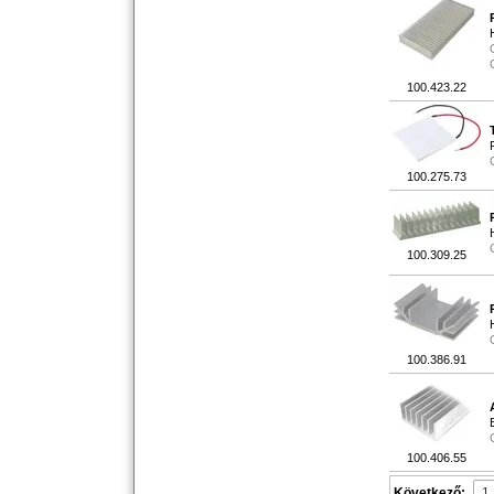
100.423.22
100.275.73
100.309.25
100.386.91
100.406.55
Következő: