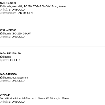
RAD-DY-GF/3
Hűtőborda, extrudált, TO220, TO247 30x30x15mm, fekete
Gyártó:
STONECOLD
Gyártói jelölés:
RAD-DY-GF/3
D03A = FK303
Hűtőborda (TO-220, 24K/W)
Gyártó:
STONECOLD
RAD - P22139 / 50
Hűtőborda
Gyártó:
FISCHER
RAD-A4755/50
Hűtőborda, 50x40x15mm
Gyártó:
STONECOLD
A5723-40
Extrudált alumínium hűtőborda, L: 40mm, W: 78mm, H: 35mm
Gyártó:
STONECOLD