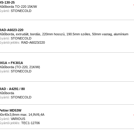
HS-130-25
Hűtőborda TO-220 15K/W
Gyártó:
STONECOLD
RAD-A6023-220
Hűtőborda, extrudált, bordás, 220mm hosszú, 190.5mm széles, 50mm vastag, alumínium
Gyártó:
STONECOLD
Gyártói jelölés:
RAD-A6023/220
D01A = FK301A
Hűtőborda (TO-220, 21K/W)
Gyártó:
STONECOLD
RAD - A4291 / 80
Hűtőborda
Gyártó:
STONECOLD
Peltier MD53W
40x40x3,8mm max. 14,9V/6,4A
Gyártó:
VARIOUS
Gyártói jelölés:
TEC1-12706