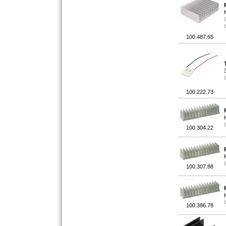
100.487.65
100.222.73
100.304.22
100.307.88
100.386.78