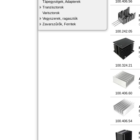
100.406.56
Tápegységek, Adapterek
Tranzisztorok
Varisztorok
Vegyszerek, ragasztók
Zavarszűrők, Ferritek
100.242.05
100.324.21
100.406.60
100.406.54