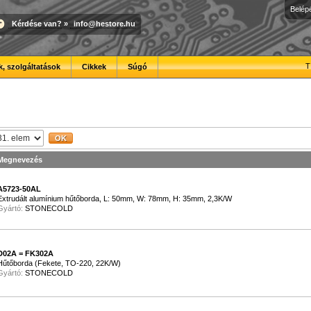
Belép
Kérdése van?
»
info@hestore.hu
T
, szolgáltatások
Cikkek
Súgó
Megnevezés
A5723-50AL
Extrudált alumínium hűtőborda, L: 50mm, W: 78mm, H: 35mm, 2,3K/W
Gyártó:
STONECOLD
D02A = FK302A
Hűtőborda (Fekete, TO-220, 22K/W)
Gyártó:
STONECOLD