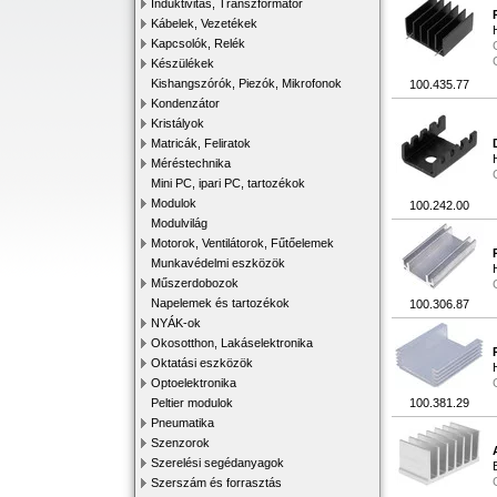
Induktivitás, Transzformátor
Kábelek, Vezetékek
Kapcsolók, Relék
Készülékek
Kishangszórók, Piezók, Mikrofonok
100.435.77
Kondenzátor
Kristályok
Matricák, Feliratok
Méréstechnika
Mini PC, ipari PC, tartozékok
Modulok
100.242.00
Modulvilág
Motorok, Ventilátorok, Fűtőelemek
Munkavédelmi eszközök
Műszerdobozok
Napelemek és tartozékok
100.306.87
NYÁK-ok
Okosotthon, Lakáselektronika
Oktatási eszközök
Optoelektronika
Peltier modulok
100.381.29
Pneumatika
Szenzorok
Szerelési segédanyagok
Szerszám és forrasztás