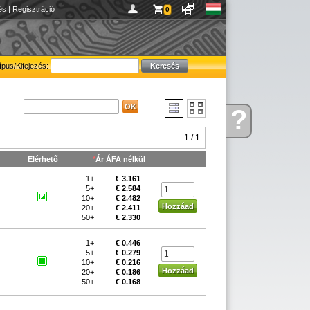
és
|
Regisztráció
0
ípus/Kifejezés:
?
Kérdése
van
1 / 1
Elérhető
*
Ár ÁFA nélkül
1+
€ 3.161
5+
€ 2.584
10+
€ 2.482
20+
€ 2.411
50+
€ 2.330
1+
€ 0.446
5+
€ 0.279
10+
€ 0.216
20+
€ 0.186
50+
€ 0.168