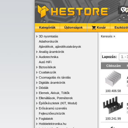
Kategóriák
Újdonságok
Kosár
Eszközök
3D nyomtatás
Keresés
»
Adathordozók
Ajándékok, ajándékutalványok
Analóg áramkörök
Lapozás:
Audiotechnika
Autó HiFi
Cikkszám
Biztosítékok
Csatlakozók
Csomagolás és tárolás
Digitális áramkörök
Diódák
100.406.58
Elemek, Akkuk, Töltők
Ellenállások, Potméterek
Építőkészletek (KIT, Modul)
Erősáramú szerelés
Fejlesztőeszközök
Foglalatok
100.241.99
Hobbielektronika.hu