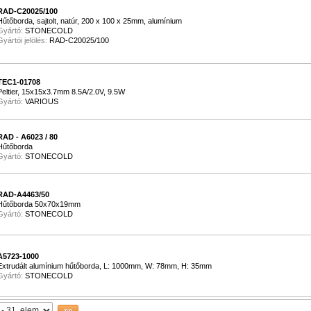
RAD-C20025/100
Hűtőborda, sajtolt, natúr, 200 x 100 x 25mm, alumínium
Gyártó:
STONECOLD
Gyártói jelölés:
RAD-C20025/100
TEC1-01708
Peltier, 15x15x3.7mm 8.5A/2.0V, 9.5W
Gyártó:
VARIOUS
RAD - A6023 / 80
Hűtőborda
Gyártó:
STONECOLD
RAD-A4463/50
Hűtőborda 50x70x19mm
Gyártó:
STONECOLD
A5723-1000
Extrudált alumínium hűtőborda, L: 1000mm, W: 78mm, H: 35mm
Gyártó:
STONECOLD