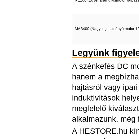
RE260 (Egyenáramú kismotor, talpazatt
MAB400 (Nagy teljesítményű motor 1
Legyünk figyel
A szénkefés DC mo
hanem a megbízható
hajtásról vagy ipar
induktivitások hel
megfelelő kiválasz
alkalmazunk, még 
A HESTORE.hu kíná