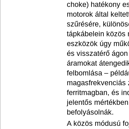
choke) hatékony e
motorok által kelt
szűrésére, különös
tápkábelein közös 
eszközök úgy műkö
és visszatérő ágon
áramokat átengedik
felbomlása – példá
magasfrekvenciás 
ferritmagban, és in
jelentős mértékben
befolyásolnák.
A közös módusú fo