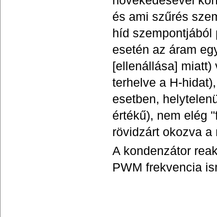
növekedésével kond
és ami szűrés szem
híd szempontjából
esetén az áram egy
[ellenállása] miatt
terhelve a H-hidat
esetben, helytelen
értékű), nem elég 
rövidzárt okozva a
A kondenzátor reakt
PWM frekvencia is