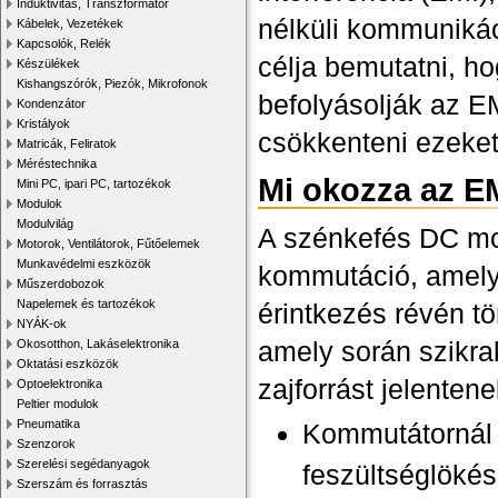
Induktivitás, Transzformátor
nélküli kommuniká
Kábelek, Vezetékek
Kapcsolók, Relék
célja bemutatni, h
Készülékek
Kishangszórók, Piezók, Mikrofonok
befolyásolják az E
Kondenzátor
Kristályok
csökkenteni ezeket
Matricák, Feliratok
Méréstechnika
Mi okozza az E
Mini PC, ipari PC, tartozékok
Modulok
Modulvilág
A szénkefés DC mo
Motorok, Ventilátorok, Fűtőelemek
Munkavédelmi eszközök
kommutáció, amely 
Műszerdobozok
Napelemek és tartozékok
érintkezés révén tö
NYÁK-ok
amely során szikra
Okosotthon, Lakáselektronika
Oktatási eszközök
zajforrást jelenten
Optoelektronika
Peltier modulok
Pneumatika
Kommutátornál 
Szenzorok
Szerelési segédanyagok
feszültséglökés
Szerszám és forrasztás