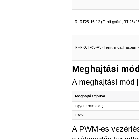
RI-RT25-15-12 (Ferrit gyűrű, RT 25x1
RI-RKCF-05-A5 (Ferrit, műa. házban, 4
Meghajtási mó
A meghajtási mód j
Meghajtás típusa
Egyenáram (DC)
PWM
A PWM-es vezérlés 