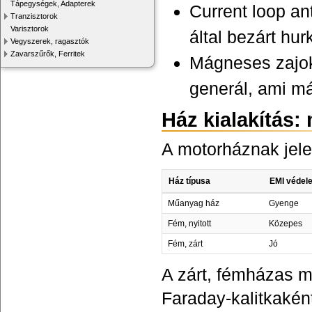
Tápegységek, Adapterek
Current loop an
Tranzisztorok
Varisztorok
által bezárt hu
Vegyszerek, ragasztók
Zavarszűrők, Ferritek
Mágneses zajok
generál, ami má
Ház kialakítás: 
A motorháznak jele
Ház típusa
EMI védel
Műanyag ház
Gyenge
Fém, nyitott
Közepes
Fém, zárt
Jó
A zárt, fémházas m
Faraday-kalitkaként