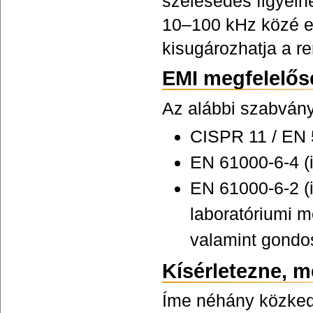
szélesedés figyelh
10–100 kHz közé es
kisugározhatja a r
EMI megfelelős
Az alábbi szabvány
CISPR 11 / EN 
EN 61000-6-4 (i
EN 61000-6-2 (
laboratóriumi m
valamint gondo
Kísérletezne, m
Íme néhány közked