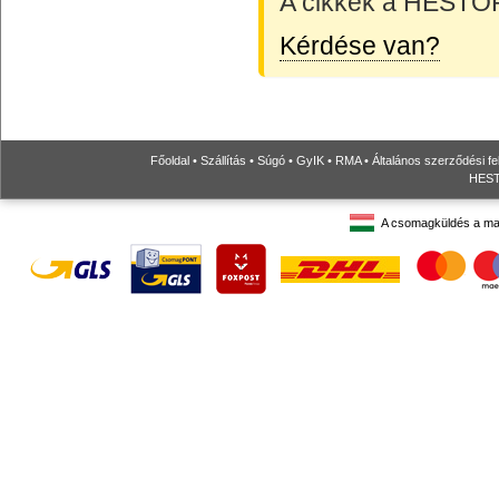
A cikkek a HESTORE
Kérdése van?
Főoldal
•
Szállítás
•
Súgó
•
GyIK
•
RMA
•
Általános szerződési fe
HESTO
A csomagküldés a ma