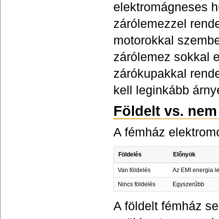
elektromágneses h
zárólemezzel rend
motorokkal szembe
zárólemez sokkal 
zárókupakkal rende
kell leginkább árny
Földelt vs. nem
A fémház elektromo
Földelés
Előnyök
Van földelés
Az EMI energia l
Nincs földelés
Egyszerűbb
A földelt fémház se