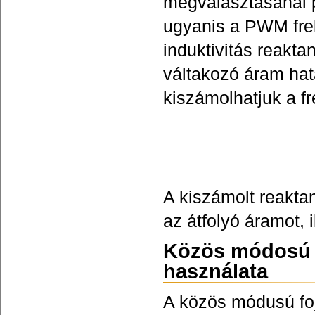
megválasztásánál p
ugyanis a PWM frek
induktivitás reakt
váltakozó áram hatá
kiszámolhatjuk a fr
A kiszámolt reakta
az átfolyó áramot, 
Közös módosú s
használata
A közös módusú f