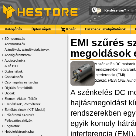
Kérdése van?
»
in
Kategóriák
Újdonságok
Kosár
Eszközök, szolgáltatások
3D nyomtatás
EMI szűrés s
Adathordozók
Ajándékok, ajándékutalványok
megoldások é
Analóg áramkörök
Audiotechnika
A szénkefés DC motorok m
Autó HiFi
rendszerekben egyaránt. 
Biztosítékok
interferencia (EMI).
Csatlakozók
Szerző: HESTORE Hungar
Csomagolás és tárolás
Digitális áramkörök
A szénkefés DC mo
Diódák
Elemek, Akkuk, Töltők
hajtásmegoldást kín
Ellenállások, Potméterek
Építőkészletek (KIT, Modul)
rendszerekben egya
Erősáramú szerelés
Fejlesztőeszközök
egyik komoly hátrá
Foglalatok
interferencia (EMI
Hobbielektronika.hu