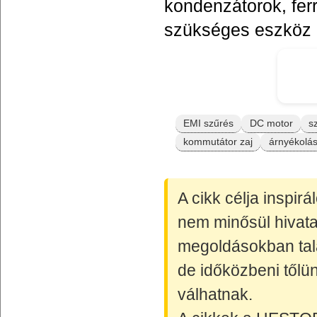
kondenzátorok, fer
szükséges eszköz r
EMI szűrés
DC motor
s
kommutátor zaj
árnyékolá
A cikk célja inspir
nem minősül hivata
megoldásokban talá
de időközbeni tőlün
válhatnak.