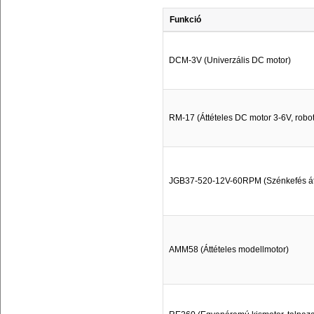
Funkció
DCM-3V (Univerzális DC motor)
RM-17 (Áttételes DC motor 3-6V, robot
JGB37-520-12V-60RPM (Szénkefés át
AMM58 (Áttételes modellmotor)