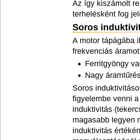
Az így kiszámolt r
terhelésként fog j
Soros induktivi
A motor tápágába il
frekvenciás áramot
Ferritgyöngy va
Nagy áramtűrés 
Soros induktivitá
figyelembe venni a 
induktivitás (teke
magasabb legyen mi
induktivitás értéké