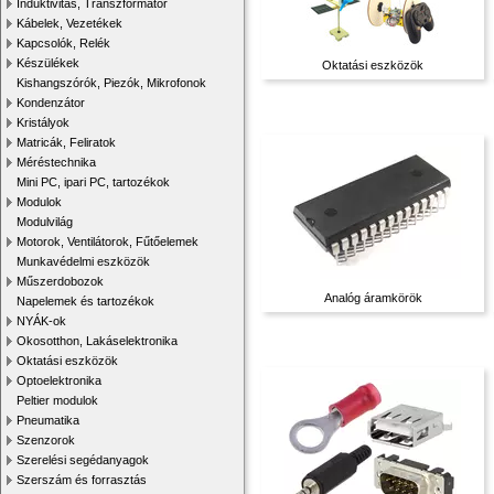
Induktivitás, Transzformátor
Kábelek, Vezetékek
Kapcsolók, Relék
Készülékek
Oktatási eszközök
Kishangszórók, Piezók, Mikrofonok
Kondenzátor
Kristályok
Matricák, Feliratok
Méréstechnika
Mini PC, ipari PC, tartozékok
Modulok
Modulvilág
Motorok, Ventilátorok, Fűtőelemek
Munkavédelmi eszközök
Műszerdobozok
Analóg áramkörök
Napelemek és tartozékok
NYÁK-ok
Okosotthon, Lakáselektronika
Oktatási eszközök
Optoelektronika
Peltier modulok
Pneumatika
Szenzorok
Szerelési segédanyagok
Szerszám és forrasztás