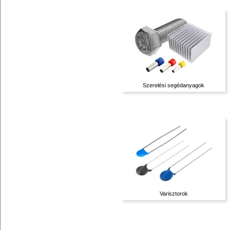
Szerelési segédanyagok
Varisztorok