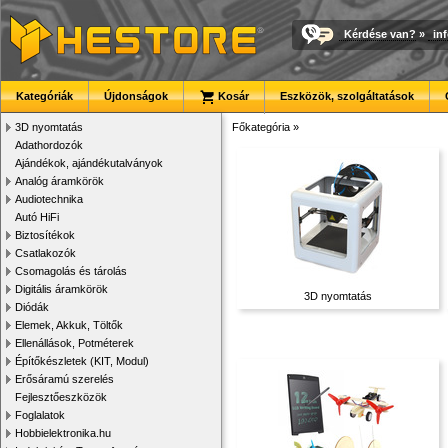
Kérdése van?
»
in
Kategóriák
Újdonságok
Kosár
Eszközök, szolgáltatások
3D nyomtatás
Főkategória
»
Adathordozók
Ajándékok, ajándékutalványok
Analóg áramkörök
Audiotechnika
Autó HiFi
Biztosítékok
Csatlakozók
Csomagolás és tárolás
Digitális áramkörök
3D nyomtatás
Diódák
Elemek, Akkuk, Töltők
Ellenállások, Potméterek
Építőkészletek (KIT, Modul)
Erősáramú szerelés
Fejlesztőeszközök
Foglalatok
Hobbielektronika.hu