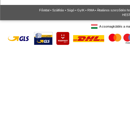
Főoldal
•
Szállítás
•
Súgó
•
GyIK
•
RMA
•
Általános szerződési fe
HESTO
A csomagküldés a ma