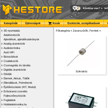
Kérdése van?
»
in
Kategóriák
Újdonságok
Kosár
Eszközök, szolgáltatások
3D nyomtatás
Főkategória
»
Zavarszűrők, Ferritek
»
Adathordozók
Ajándékok, ajándékutalványok
Analóg áramkörök
Audiotechnika
Autó HiFi
Biztosítékok
Csatlakozók
Csomagolás és tárolás
Digitális áramkörök
Szikraköz
Diódák
Elemek, Akkuk, Töltők
Ellenállások, Potméterek
Építőkészletek (KIT, Modul)
Erősáramú szerelés
Fejlesztőeszközök
Foglalatok
Hobbielektronika.hu