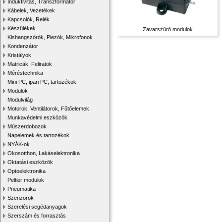
Induktivitás, Transzformátor
Kábelek, Vezetékek
Kapcsolók, Relék
Készülékek
Zavarszűrő modulok
Kishangszórók, Piezók, Mikrofonok
Kondenzátor
Kristályok
Matricák, Feliratok
Méréstechnika
Mini PC, ipari PC, tartozékok
Modulok
Modulvilág
Motorok, Ventilátorok, Fűtőelemek
Munkavédelmi eszközök
Műszerdobozok
Napelemek és tartozékok
NYÁK-ok
Okosotthon, Lakáselektronika
Oktatási eszközök
Optoelektronika
Peltier modulok
Pneumatika
Szenzorok
Szerelési segédanyagok
Szerszám és forrasztás