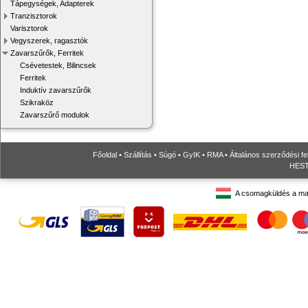
Tápegységek, Adapterek
Tranzisztorok
Varisztorok
Vegyszerek, ragasztók
Zavarszűrők, Ferritek
Csévetestek, Bilincsek
Ferritek
Induktív zavarszűrők
Szikraköz
Zavarszűrő modulok
Főoldal
•
Szállítás
•
Súgó
•
GyIK
•
RMA
•
Általános szerződési fe
HESTO
A csomagküldés a ma