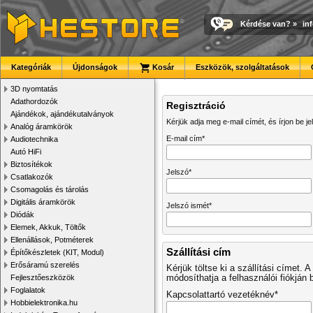
Kérdése van?
»
in
Kategóriák
Újdonságok
Kosár
Eszközök, szolgáltatások
3D nyomtatás
Adathordozók
Regisztráció
Ajándékok, ajándékutalványok
Kérjük adja meg e-mail címét, és írjon be je
Analóg áramkörök
E-mail cím*
Audiotechnika
Autó HiFi
Biztosítékok
Jelszó*
Csatlakozók
Csomagolás és tárolás
Digitális áramkörök
Jelszó ismét*
Diódák
Elemek, Akkuk, Töltők
Ellenállások, Potméterek
Szállítási cím
Építőkészletek (KIT, Modul)
Erősáramú szerelés
Kérjük töltse ki a szállítási címet.
Fejlesztőeszközök
módosíthatja a felhasználói fiókján b
Foglalatok
Kapcsolattartó vezetéknév*
Hobbielektronika.hu