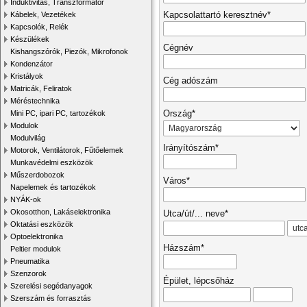
Induktivitás, Transzformátor
Kábelek, Vezetékek
Kapcsolattartó keresztnév*
Kapcsolók, Relék
Készülékek
Cégnév
Kishangszórók, Piezók, Mikrofonok
Kondenzátor
Kristályok
Cég adószám
Matricák, Feliratok
Méréstechnika
Mini PC, ipari PC, tartozékok
Ország*
Modulok
Modulvilág
Irányítószám*
Motorok, Ventilátorok, Fűtőelemek
Munkavédelmi eszközök
Műszerdobozok
Város*
Napelemek és tartozékok
NYÁK-ok
Okosotthon, Lakáselektronika
Utca/út/... neve*
Oktatási eszközök
Optoelektronika
Házszám*
Peltier modulok
Pneumatika
Szenzorok
Épület, lépcsőház
Szerelési segédanyagok
Szerszám és forrasztás