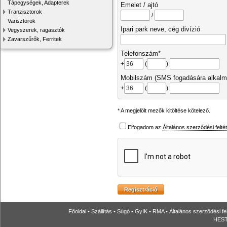
Tápegységek, Adapterek
Emelet / ajtó
Tranzisztorok
/
Varisztorok
Ipari park neve, cég divízió
Vegyszerek, ragasztók
Zavarszűrők, Ferritek
Telefonszám*
+
(
)
Mobilszám (SMS fogadására alkalm
+
(
)
* A megjelölt mezők kitöltése kötelező.
Elfogadom az
Általános szerződési felté
Főoldal
•
Szállítás
•
Súgó
•
GyIK
•
RMA
•
Általános szerződési fe
HESTO