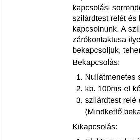
kapcsolási sorrendd
szilárdtest relét é
kapcsolnunk. A szil
zárókontaktusa ily
bekapcsoljuk, teher
Bekapcsolás:
Nullátmenetes s
kb. 100ms-el k
szilárdtest rel
(Mindkettő bek
Kikapcsolás: