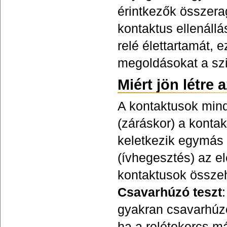
érintkezők összera
kontaktus ellenállá
relé élettartamát,
megoldásokat a sz
Miért jön létre
A kontaktusok mind
(záráskor) a kontak
keletkezik egymás 
(ívhegesztés) az el
kontaktusok össze
Csavarhúzó teszt
gyakran csavarhúzó
ha a relétekercs má