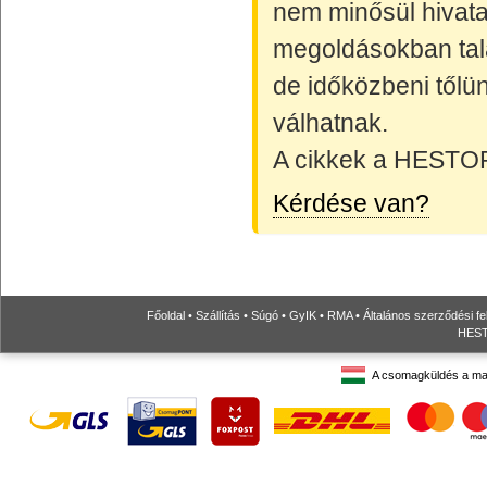
nem minősül hivata
megoldásokban talá
de időközbeni tőlün
válhatnak.
A cikkek a HESTORE
Kérdése van?
Főoldal
•
Szállítás
•
Súgó
•
GyIK
•
RMA
•
Általános szerződési fe
HESTO
A csomagküldés a ma