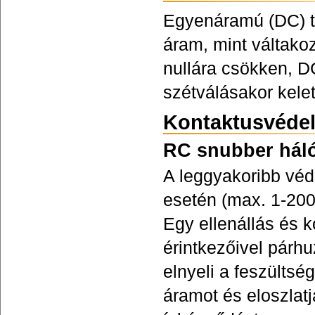
Egyenáramú (DC) te
áram, mint váltako
nullára csökken, D
szétválásakor kele
Kontaktusvéde
RC snubber hál
A leggyakoribb véd
esetén (max. 1-20
Egy ellenállás és 
érintkezőivel párh
elnyeli a feszültsé
áramot és eloszlatj