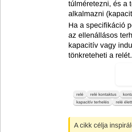
túlméretezni, és a
alkalmazni (kapacit
Ha a specifikáció p
az ellenállásos ter
kapacitív vagy ind
tönkreteheti a relét.
relé
relé kontaktus
kont
kapacitív terhelés
relé élet
A cikk célja inspir