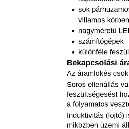
sok párhuzamos
villamos körben
nagyméretű LED
számítógépek
különféle feszü
Bekapcsolási á
Az áramlökés csökk
Soros ellenállás v
feszültségesést hoz
a folyamatos veszt
Induktivitás (fojtó
miközben üzemi áll