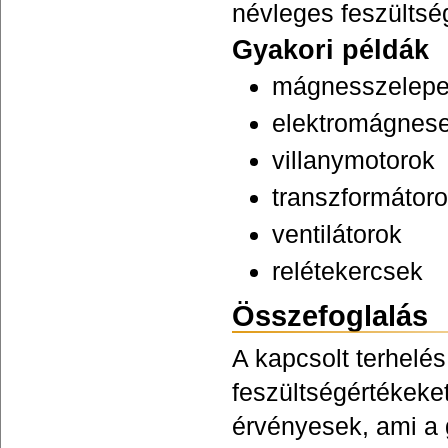
névleges feszültség
Gyakori példák
mágnesszelep
elektromágnes
villanymotorok
transzformátor
ventilátorok
relétekercsek
Összefoglalás
A kapcsolt terhelé
feszültségértékeket
érvényesek, ami a g