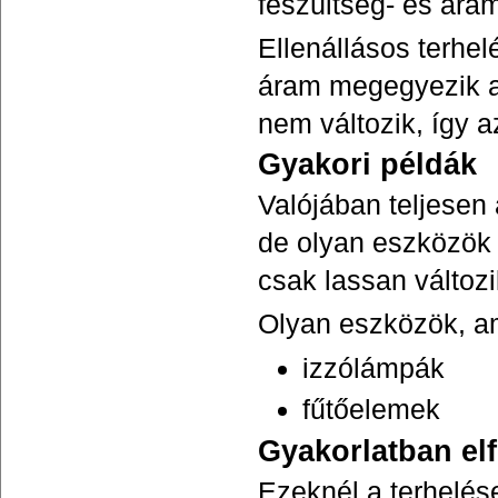
feszültség- és ára
Ellenállásos terhel
áram megegyezik az
nem változik, így a
Gyakori példák
Valójában teljesen 
de olyan eszközök i
csak lassan változi
Olyan eszközök, am
izzólámpák
fűtőelemek
Gyakorlatban el
Ezeknél a terhelése