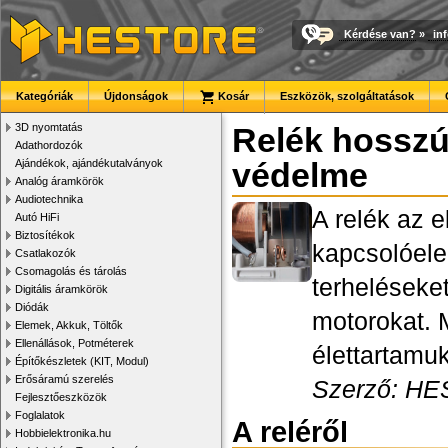
Kérdése van?
»
in
Kategóriák
Újdonságok
Kosár
Eszközök, szolgáltatások
3D nyomtatás
Relék hosszú 
Adathordozók
Ajándékok, ajándékutalványok
védelme
Analóg áramkörök
Audiotechnika
A relék az e
Autó HiFi
Biztosítékok
kapcsolóele
Csatlakozók
Csomagolás és tárolás
terheléseket
Digitális áramkörök
Diódák
motorokat. 
Elemek, Akkuk, Töltők
Ellenállások, Potméterek
élettartamu
Építőkészletek (KIT, Modul)
Erősáramú szerelés
Szerző: HE
Fejlesztőeszközök
Foglalatok
A reléről
Hobbielektronika.hu