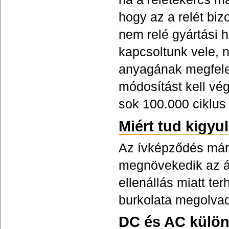
hogy az a relét bi
nem relé gyártási 
kapcsoltunk vele, 
anyagának megfelelő
módosítást kell vé
sok 100.000 ciklus
Miért tud kigyu
Az ívképződés már 
megnövekedik az át
ellenállás miatt ter
burkolata megolvad
DC és AC külö