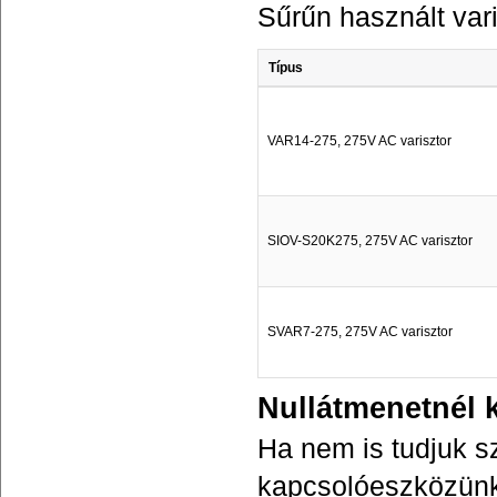
Sűrűn használt var
Típus
VAR14-275, 275V AC varisztor
SIOV-S20K275, 275V AC varisztor
SVAR7-275, 275V AC varisztor
Nullátmenetnél 
Ha nem is tudjuk szi
kapcsolóeszközünke