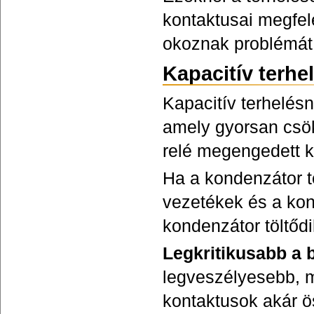
kontaktusai megfel
okoznak problémát
Kapacitív terhel
Kapacitív terhelés
amely gyorsan csö
relé megengedett k
Ha a kondenzátor te
vezetékek és a kon
kondenzátor töltőd
Legkritikusabb a 
legveszélyesebb, m
kontaktusok akár ö