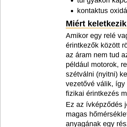
túl gyakori kap
kontaktus oxidá
Miért keletkezik
Amikor egy relé v
érintkezők között r
az áram nem tud az
például motorok, r
szétválni (nyitni) 
vezetővé válik, így
fizikai érintkezés 
Ez az ívképződés je
magas hőmérséklet 
anyagának egy rész