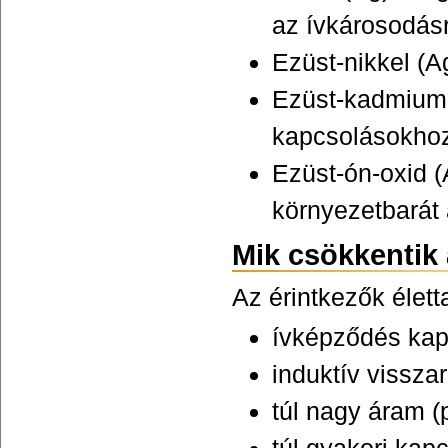
az ívkárosodás
Ezüst-nikkel (A
Ezüst-kadmium-
kapcsolásokhoz
Ezüst-ón-oxid (
környezetbarát 
Mik csökkentik 
Az érintkezők élet
ívképződés kap
induktív visszar
túl nagy áram (p