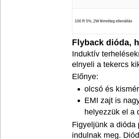
100 R 5%, 2W fémréteg ellenállás
Flyback dióda, 
Induktív terhelések
elnyeli a tekercs k
Előnye:
olcsó és kismé
EMI zajt is nag
helyezzük el a 
Figyeljünk a dióda 
indulnak meg. Diód