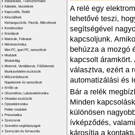
Induktivitás, Transzformátor
A relé egy elektr
Kábelek, Vezetékek
Kapcsolók, Relék
lehetővé teszi, hog
Készülékek
Kishangszórók, Piezók, Mikrofonok
segítségével nagy
Kondenzátor
Kristályok
kapcsoljunk. Amiko
Matricák, Feliratok
Méréstechnika
behúzza a mozgó ér
Mini PC, ipari PC, tartozékok
Modulok
kapcsolt áramkört. 
Modulvilág
Motorok, Ventilátorok, Fűtőelemek
választva, ezért a 
Munkavédelmi eszközök
Műszerdobozok
automatizálási és 
Napelemek és tartozékok
NYÁK-ok
Bár a relék megbí
Okosotthon, Lakáselektronika
Oktatási eszközök
Minden kapcsolásko
Optoelektronika
Peltier modulok
különösen nagyobb 
Pneumatika
ívképződés, valam
Szenzorok
Szerelési segédanyagok
károsítja a kontakt
Szerszám és forrasztás