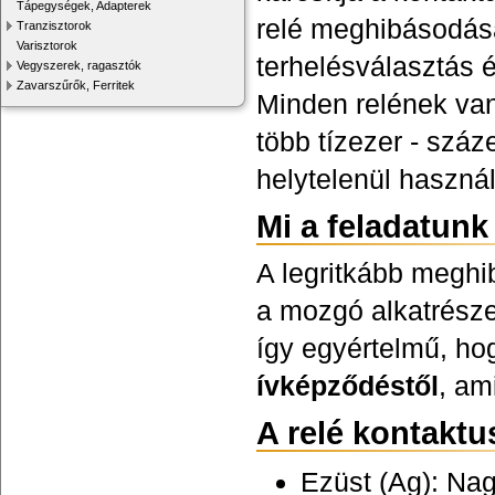
Tápegységek, Adapterek
relé meghibásodásá
Tranzisztorok
Varisztorok
terhelésválasztás 
Vegyszerek, ragasztók
Zavarszűrők, Ferritek
Minden relének van
több tízezer - száz
helytelenül használ
Mi a feladatun
A legritkább meghi
a mozgó alkatrésze
így egyértelmű, ho
ívképződéstől
, am
A relé kontakt
Ezüst (Ag): Na