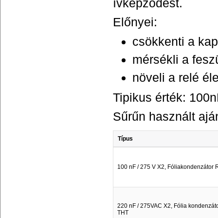
ívképződést.
Előnyei:
csökkenti a kap
mérsékli a fesz
növeli a relé él
Tipikus érték: 100
Sűrűn használt ajá
Típus
100 nF / 275 V X2, Fóliakondenzátor
220 nF / 275VAC X2, Fólia kondenzáto
THT