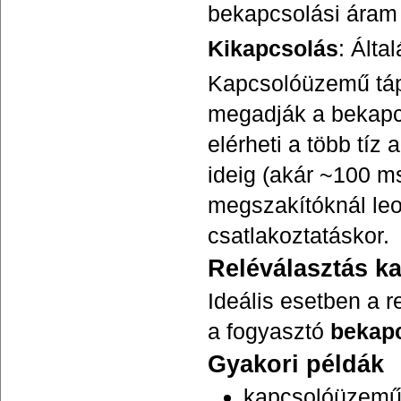
bekapcsolási áram
Kikapcsolás
: Ált
Kapcsolóüzemű táp
megadják a bekapcs
elérheti a több tíz
ideig (akár ~100 m
megszakítóknál leol
csatlakoztatáskor.
Reléválasztás ka
Ideális esetben a 
a fogyasztó
bekapc
Gyakori példák
kapcsolóüzemű