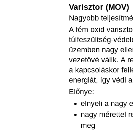
Varisztor (MOV)
Nagyobb teljesítmé
A fém-oxid variszto
túlfeszültség-véde
üzemben nagy ellen
vezetővé válik. A 
a kapcsoláskor fell
energiát, így védi 
Előnye:
elnyeli a nagy 
nagy mérettel r
meg