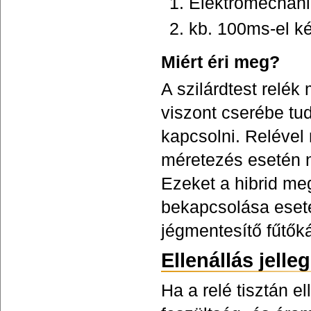
Elektromechanik
kb. 100ms-el ké
Miért éri meg?
A szilárdtest rel
viszont cserébe tud
kapcsolni. Relével
méretezés esetén 
Ezeket a hibrid me
bekapcsolása eseté
jégmentesítő fűtők
Ellenállás jelle
Ha a relé tisztán e