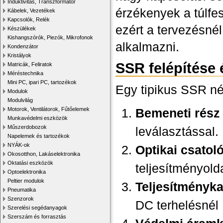
Induktivitás, Transzformátor
érzékenyek a túlfe
Kábelek, Vezetékek
Kapcsolók, Relék
ezért a tervezésné
Készülékek
Kishangszórók, Piezók, Mikrofonok
alkalmazni.
Kondenzátor
Kristályok
SSR felépítése
Matricák, Feliratok
Méréstechnika
Mini PC, ipari PC, tartozékok
Egy tipikus SSR né
Modulok
Modulvilág
Bemeneti rész
Motorok, Ventilátorok, Fűtőelemek
Munkavédelmi eszközök
Műszerdobozok
leválasztással.
Napelemek és tartozékok
NYÁK-ok
Optikai csatol
Okosotthon, Lakáselektronika
Oktatási eszközök
teljesítményolda
Optoelektronika
Peltier modulok
Teljesítményk
Pneumatika
Szenzorok
DC terhelésnél
Szerelési segédanyagok
Szerszám és forrasztás