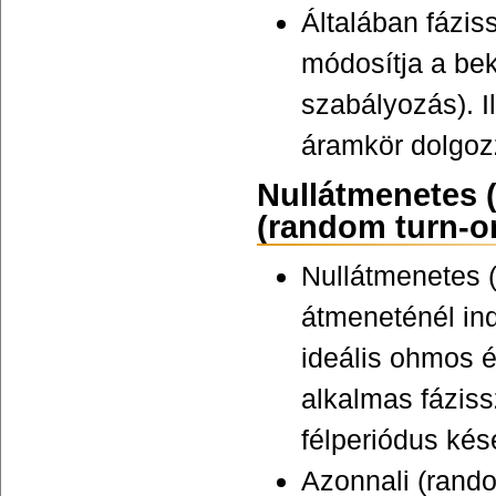
Általában fázis
módosítja a bek
szabályozás). I
áramkör dolgozz
Nullátmenetes (
(random turn-o
Nullátmenetes (
átmeneténél ind
ideális ohmos é
alkalmas fázis
félperiódus kés
Azonnali (rand