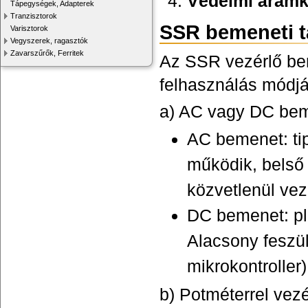
Védelmi áram
Tápegységek, Adapterek
Tranzisztorok
SSR bemeneti t
Varisztorok
Vegyszerek, ragasztók
Zavarszűrők, Ferritek
Az SSR vezérlő beme
felhasználás módjá
a) AC vagy DC be
AC bemenet: t
működik, belső 
közvetlenül vez
DC bemenet: p
Alacsony feszül
mikrokontroller)
b) Potméterrel vez