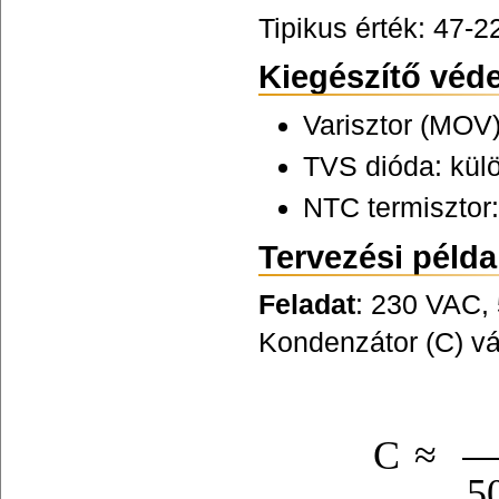
Tipikus érték: 47-
Kiegészítő véd
Varisztor (MOV)
TVS dióda: kül
NTC termisztor
Tervezési példa
Feladat
: 230 VAC, 
Kondenzátor (C) vá
C