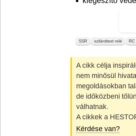
kiegészítő véd
SSR
szilárdtest relé
RC 
A cikk célja inspir
nem minősül hivata
megoldásokban talá
de időközbeni tőlün
válhatnak.
A cikkek a HESTORE
Kérdése van?