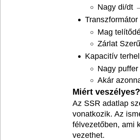
Nagy di/dt 
Transzformátor
Mag telítő
Zárlat Szerű
Kapacitív terhe
Nagy puffer
Akár azonna
Miért veszélyes
Az SSR adatlap sze
vonatkozik. Az is
félvezetőben, ami 
vezethet.