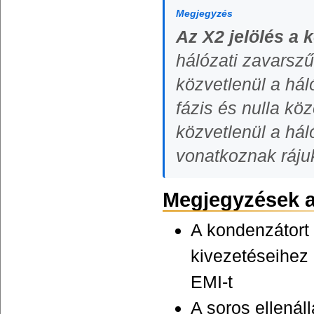
Megjegyzés
Az X2 jelölés a 
hálózati zavarsz
közvetlenül a hál
fázis és nulla kö
közvetlenül a hál
vonatkoznak ráju
Megjegyzések a
A kondenzátort
kivezetéseihez 
EMI-t
A soros ellenál