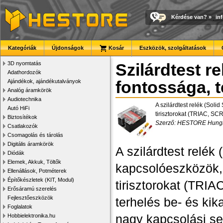
Kérdése van?
»
in
Kategóriák
Újdonságok
Kosár
Eszközök, szolgáltatások
3D nyomtatás
Szilárdtest r
Adathordozók
Ajándékok, ajándékutalványok
fontossága, 
Analóg áramkörök
Audiotechnika
A szilárdtest relék (Sol
Autó HiFi
tirisztorokat (TRIAC, SC
Biztosítékok
Szerző: HESTORE Hungar
Csatlakozók
Csomagolás és tárolás
Digitális áramkörök
A szilárdtest relék
Diódák
Elemek, Akkuk, Töltők
kapcsolóeszközök,
Ellenállások, Potméterek
Építőkészletek (KIT, Modul)
tirisztorokat (TR
Erősáramú szerelés
Fejlesztőeszközök
terhelés be- és kik
Foglalatok
nagy kapcsolási s
Hobbielektronika.hu