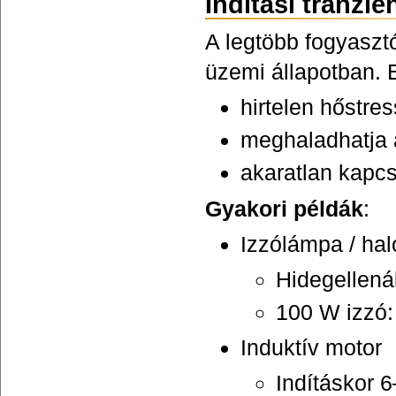
Indítási tranzi
A legtöbb fogyaszt
üzemi állapotban. 
hirtelen hőstre
meghaladhatja a
akaratlan kapcs
Gyakori példák
:
Izzólámpa / ha
Hidegellená
100 W izzó:
Induktív motor
Indításkor 