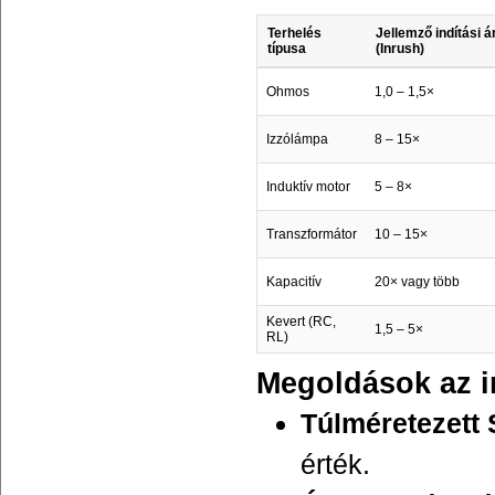
Terhelés
Jellemző indítási 
típusa
(Inrush)
Ohmos
1,0 – 1,5×
Izzólámpa
8 – 15×
Induktív motor
5 – 8×
Transzformátor
10 – 15×
Kapacitív
20× vagy több
Kevert (RC,
1,5 – 5×
RL)
Megoldások az i
Túlméretezett
érték.