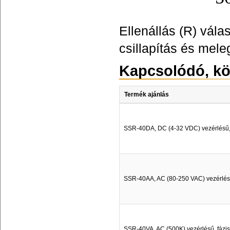
Ellenállás (R) vála
csillapítás és mel
Kapcsolódó, kö
Termék ajánlás
SSR-40DA, DC (4-32 VDC) vezérlésű, n
SSR-40AA, AC (80-250 VAC) vezérlésű,
SSR-40VA, AC (500K) vezérlésű, fázish