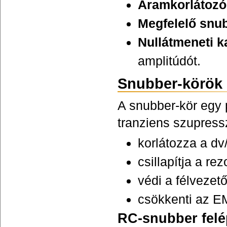
Áramkorlátozó
Megfelelő snu
Nullátmeneti 
amplitúdót.
Snubber-körök 
A snubber-kör egy 
tranziens szupress
korlátozza a dv/
csillapítja a re
védi a félvezető
csökkenti az EM
RC-snubber felé