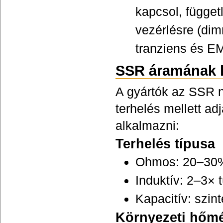
kapcsol, függet
vezérlésre (dim
tranziens és EMI
SSR áramának k
A gyártók az SSR n
terhelés mellett ad
alkalmazni:
Terhelés típusa
Ohmos: 20–30% 
Induktív: 2–3×
Kapacitív: szin
Környezeti hőmé