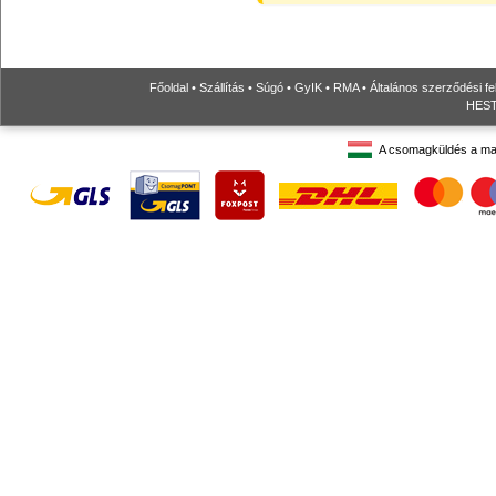
Főoldal
•
Szállítás
•
Súgó
•
GyIK
•
RMA
•
Általános szerződési fe
HESTO
A csomagküldés a ma