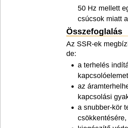
50 Hz mellett e
csúcsok miatt 
Összefoglalás
Az SSR-ek megbízh
de:
a terhelés indí
kapcsolóelemet
az áramterhelhe
kapcsolási gyak
a snubber-kör t
csökkentésére,