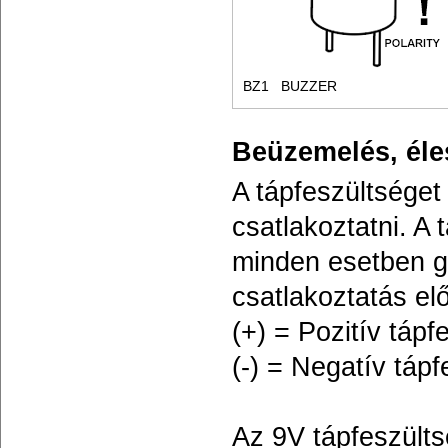
BZ1
BUZZER
Beüzemelés, éle
A tápfeszültséget 
csatlakoztatni. A 
minden esetben g
csatlakoztatás elő
(+) = Pozitív tápf
(-) = Negatív tápf
Az 9V tápfeszülts