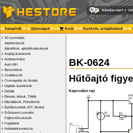
Kérdése van?
»
in
Kategóriák
Újdonságok
Kosár
Eszközök, szolgáltatások
3D nyomtatás
Adathordozók
Ajándékok, ajándékutalványok
Analóg áramkörök
BK-0624
Audiotechnika
Autó HiFi
Biztosítékok
Hűtőajtó figye
Csatlakozók
Csomagolás és tárolás
Digitális áramkörök
Kapcsolási rajz
Diódák
Elemek, Akkuk, Töltők
Ellenállások, Potméterek
Építőkészletek (KIT, Modul)
Erősáramú szerelés
Fejlesztőeszközök
Foglalatok
Hobbielektronika.hu