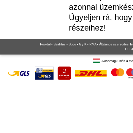
azonnal üzemkés
Ügyeljen rá, hog
részeihez!
Főoldal
•
Szállítás
•
Súgó
•
GyIK
•
RMA
•
Általános szerződési fe
HESTO
A csomagküldés a ma