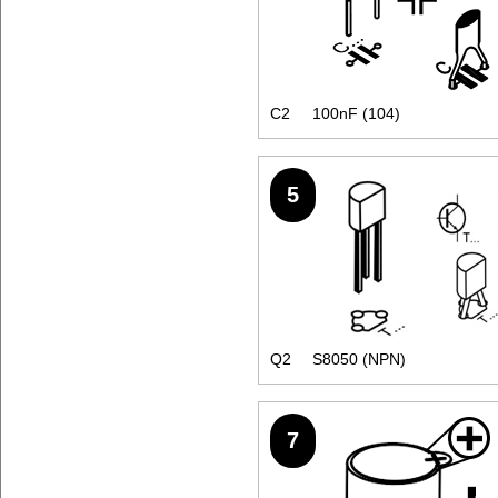
C2
100nF (104)
5
Q2
S8050 (NPN)
7