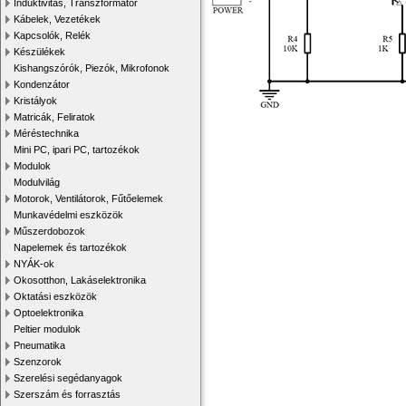
Induktivitás, Transzformátor
Kábelek, Vezetékek
Kapcsolók, Relék
Készülékek
Kishangszórók, Piezók, Mikrofonok
Kondenzátor
Kristályok
Matricák, Feliratok
Méréstechnika
Mini PC, ipari PC, tartozékok
Modulok
Modulvilág
Motorok, Ventilátorok, Fűtőelemek
Munkavédelmi eszközök
Műszerdobozok
Napelemek és tartozékok
NYÁK-ok
Okosotthon, Lakáselektronika
Oktatási eszközök
Optoelektronika
Peltier modulok
Pneumatika
Szenzorok
Szerelési segédanyagok
Szerszám és forrasztás