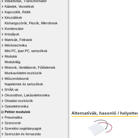
Induktivitás, Transzformátor
Kábelek, Vezetékek
Kapcsolók, Relék
Készülékek
Kishangszórók, Piezók, Mikrofonok
Kondenzátor
Kristályok
Matricák, Feliratok
Méréstechnika
Mini PC, ipari PC, tartozékok
Modulok
Modulvilág
Motorok, Ventilátorok, Fűtőelemek
Munkavédelmi eszközök
Műszerdobozok
Napelemek és tartozékok
NYÁK-ok
Okosotthon, Lakáselektronika
Oktatási eszközök
Optoelektronika
Peltier modulok
Alternatívák, hasonló / helyett
Pneumatika
Szenzorok
Szerelési segédanyagok
Szerszám és forrasztás