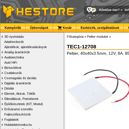
Kérdése van?
»
in
Kategóriák
Újdonságok
Kosár
Eszközök, szolgáltatások
3D nyomtatás
Főkategória
»
Peltier modulok
»
Adathordozók
TEC1-12708
Ajándékok, ajándékutalványok
Analóg áramkörök
Peltier, 40x40x3.5mm, 12V, 8A, 
Audiotechnika
Autó HiFi
Biztosítékok
Csatlakozók
Csomagolás és tárolás
Digitális áramkörök
Diódák
Elemek, Akkuk, Töltők
Ellenállások, Potméterek
Építőkészletek (KIT, Modul)
Erősáramú szerelés
Fejlesztőeszközök
Foglalatok
Hobbielektronika.hu