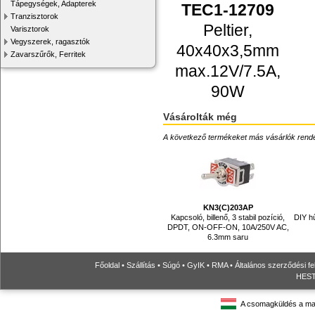
Tápegységek, Adapterek
TEC1-12709
Tranzisztorok
Peltier,
Varisztorok
Vegyszerek, ragasztók
40x40x3,5mm
Zavarszűrők, Ferritek
max.12V/7.5A,
90W
Vásárolták még
A következő termékeket más vásárlók rendelték
KN3(C)203AP
Kapcsoló, billenő, 3 stabil pozíció,
DIY h
DPDT, ON-OFF-ON, 10A/250V AC,
6.3mm saru
Főoldal
•
Szállítás
•
Súgó
•
GyIK
•
RMA
•
Általános szerződési fe
HESTO
A csomagküldés a ma