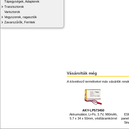
Tápegységek, Adapterek
Tranzisztorok
Varisztorok
Vegyszerek, ragasztók
Zavarszűrők, Ferritek
Vásárolták még
A következő termékeket más vásárlók rendelték
AKY-LP573450
Akkumulátor, Li-Po, 3.7V, 980mAh,
ESP
5.7 x 34 x 50mm, védőáramkörrel
pane
Sin