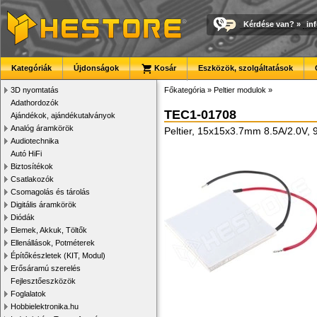
Kérdése van?
»
in
Kategóriák
Újdonságok
Kosár
Eszközök, szolgáltatások
3D nyomtatás
Főkategória
»
Peltier modulok
»
Adathordozók
TEC1-01708
Ajándékok, ajándékutalványok
Analóg áramkörök
Peltier, 15x15x3.7mm 8.5A/2.0V, 
Audiotechnika
Autó HiFi
Biztosítékok
Csatlakozók
Csomagolás és tárolás
Digitális áramkörök
Diódák
Elemek, Akkuk, Töltők
Ellenállások, Potméterek
Építőkészletek (KIT, Modul)
Erősáramú szerelés
Fejlesztőeszközök
Foglalatok
Hobbielektronika.hu