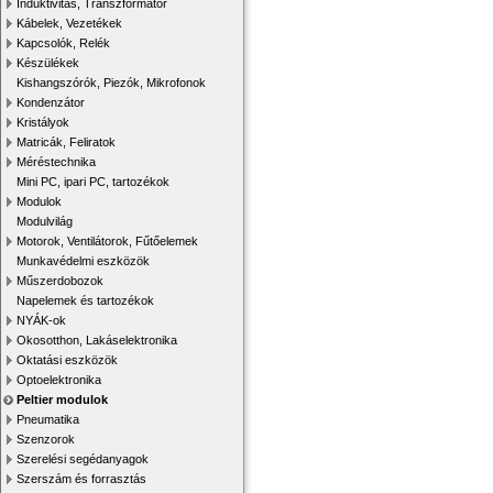
Induktivitás, Transzformátor
Kábelek, Vezetékek
Kapcsolók, Relék
Készülékek
Kishangszórók, Piezók, Mikrofonok
Kondenzátor
Kristályok
Matricák, Feliratok
Méréstechnika
Mini PC, ipari PC, tartozékok
Modulok
Modulvilág
Motorok, Ventilátorok, Fűtőelemek
Munkavédelmi eszközök
Műszerdobozok
Napelemek és tartozékok
NYÁK-ok
Okosotthon, Lakáselektronika
Oktatási eszközök
Optoelektronika
Peltier modulok
Pneumatika
Szenzorok
Szerelési segédanyagok
Szerszám és forrasztás