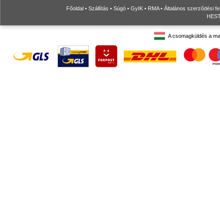
Főoldal
•
Szállítás
•
Súgó
•
GyIK
•
RMA
•
Általános szerződési fe
HESTO
A csomagküldés a ma