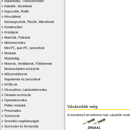
Induktivitás, Transzformátor
Kábelek, Vezetékek
Kapcsolók, Relék
Készülékek
Kishangszórók, Piezók, Mikrofonok
Kondenzátor
Kristályok
Matricák, Feliratok
Méréstechnika
Mini PC, ipari PC, tartozékok
Modulok
Modulvilág
Motorok, Ventilátorok, Fűtőelemek
Munkavédelmi eszközök
Műszerdobozok
Napelemek és tartozékok
NYÁK-ok
Okosotthon, Lakáselektronika
Oktatási eszközök
Optoelektronika
Peltier modulok
Vásárolták még
Pneumatika
A következő termékeket más vásárlók rendelték
Szenzorok
Szerelési segédanyagok
Szerszám és forrasztás
ZRSAA1