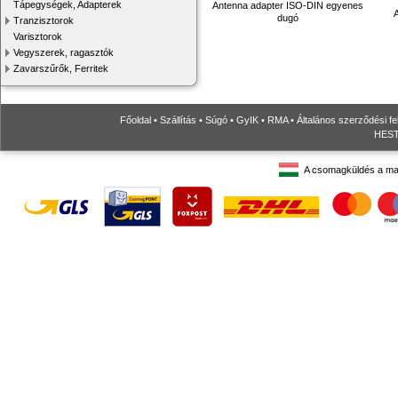
Tápegységek, Adapterek
Antenna adapter ISO-DIN egyenes
dugó
Tranzisztorok
Varisztorok
Vegyszerek, ragasztók
Zavarszűrők, Ferritek
Főoldal
•
Szállítás
•
Súgó
•
GyIK
•
RMA
•
Általános szerződési fe
HESTO
A csomagküldés a ma