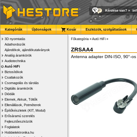
Kérdése van?
»
in
Kategóriák
Újdonságok
Kosár
Eszközök, szolgáltatások
3D nyomtatás
Főkategória
»
Autó HiFi
»
Adathordozók
ZRSAA4
Ajándékok, ajándékutalványok
Analóg áramkörök
Antenna adapter DIN-ISO, 90°-os
Audiotechnika
Autó HiFi
Biztosítékok
Csatlakozók
Csomagolás és tárolás
Digitális áramkörök
Diódák
Elemek, Akkuk, Töltők
Ellenállások, Potméterek
Építőkészletek (KIT, Modul)
Erősáramú szerelés
Fejlesztőeszközök
Foglalatok
Hobbielektronika.hu