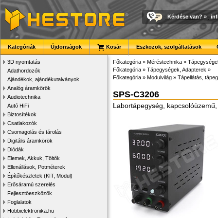
Kérdése van?
»
in
Kategóriák
Újdonságok
Kosár
Eszközök, szolgáltatások
3D nyomtatás
Főkategória
»
Méréstechnika
»
Tápegysége
Főkategória
»
Tápegységek, Adapterek
»
Adathordozók
Főkategória
»
Modulvilág
»
Tápellátás, tápeg
Ajándékok, ajándékutalványok
Analóg áramkörök
SPS-C3206
Audiotechnika
Labortápegység, kapcsolóüzemű, 1
Autó HiFi
Biztosítékok
Csatlakozók
Csomagolás és tárolás
Digitális áramkörök
Diódák
Elemek, Akkuk, Töltők
Ellenállások, Potméterek
Építőkészletek (KIT, Modul)
Erősáramú szerelés
Fejlesztőeszközök
Foglalatok
Hobbielektronika.hu