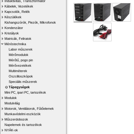
Induktivitás, Transzformátor
Kábelek, Vezetékek
Kapcsolók, Relék
Készülékek
Kishangszórók, Piezók, Mikrofonok
Kondenzátor
Kristályok
Matricák, Feliratok
Méréstechnika
Labor műszerek
Mérőmodulok
Mérőtű, pogo pin
Mérővezetékek
Multiméterek
Oszcilloszkópok
Speciális műszerek
Tápegységek
Mini PC, ipari PC, tartozékok
Modulok
Modulvilág
Motorok, Ventilátorok, Fűtőelemek
Munkavédelmi eszközök
Műszerdobozok
Napelemek és tartozékok
NYÁK-ok