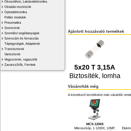
Okosotthon, Lakáselektronika
Oktatási eszközök
Optoelektronika
Peltier modulok
Pneumatika
Szenzorok
Ajánlott hozzávaló termékek
Szerelési segédanyagok
Szerszám és forrasztás
Tápegységek, Adapterek
Tranzisztorok
Varisztorok
Vegyszerek, ragasztók
Zavarszűrők, Ferritek
5x20 T 3,15A
Biztosíték, lomha
Vásárolták még
A következő termékeket más vásárlók rendelték
MCS-1200X
Mikroszkóp, 1-1200X, 12MP,
Elektr