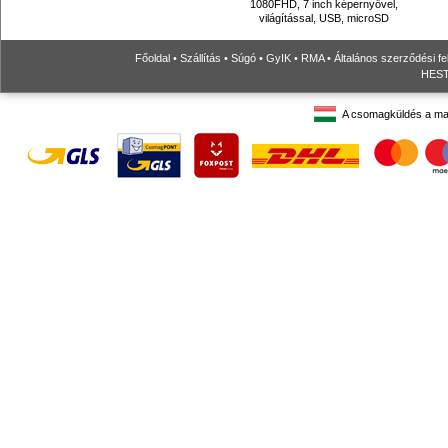
1080FHD, 7 inch képernyővel,
világítással, USB, microSD
Főoldal
•
Szállítás
•
Súgó
•
GyIK
•
RMA
•
Általános szerződési fe
HESTO
A csomagküldés a ma